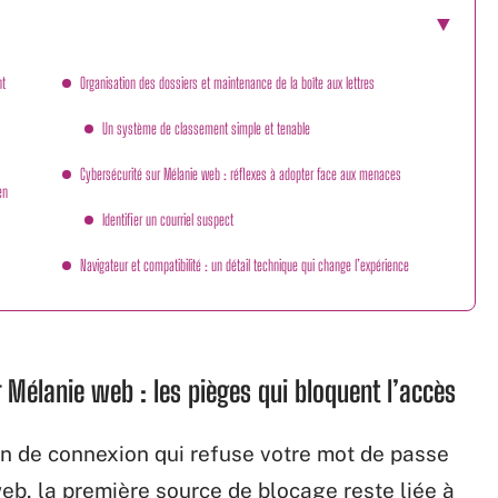
nt
Organisation des dossiers et maintenance de la boîte aux lettres
Un système de classement simple et tenable
Cybersécurité sur Mélanie web : réflexes à adopter face aux menaces
en
Identifier un courriel suspect
Navigateur et compatibilité : un détail technique qui change l’expérience
 Mélanie web : les pièges qui bloquent l’accès
an de connexion qui refuse votre mot de passe
web, la première source de blocage reste liée à