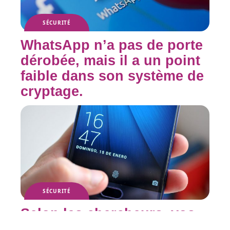
SÉCURITÉ
WhatsApp n’a pas de porte
dérobée, mais il a un point
faible dans son système de
cryptage.
SÉCURITÉ
Selon les chercheurs, vos
empreintes digitales